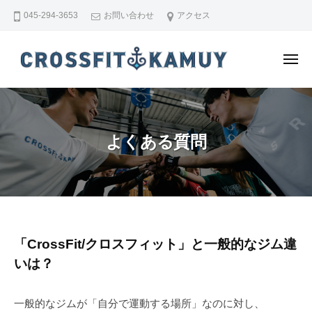
C
ー
コ
045-294-3653
お問い合わせ
アクセス
r
ン
o
テ
s
メ
ン
s
ニ
ュ
F
ツ
C
少
ー
i
へ
r
人
t
ス
数
o
K
よくある質問
制
キ
s
a
セ
ッ
s
m
ミ
プ
F
u
パ
y
i
ー
t
ソ
K
よ
「CrossFit/クロスフィット」と一般的なジム違
ナ
a
ル
いは？
く
ジ
m
あ
ム
u
一般的なジムが「自分で運動する場所」なのに対し、