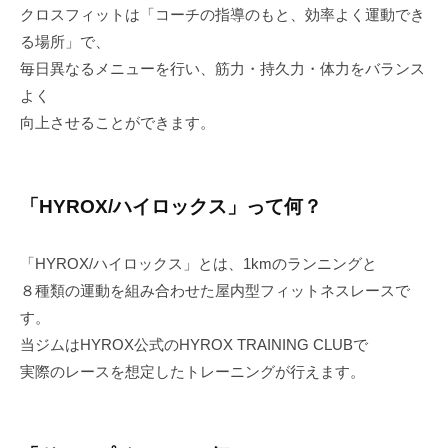
る
y
クロスフィットは「コーチの指導のもと、効率よく運動でき
る場所」で、
質
毎日異なるメニューを行い、筋力・持久力・体力をバランス
問
よく
向上させることができます。
2026-
06-
15
by
「HYROX/ハイロックス」って何？
kosugi
「HYROX/ハイロックス」とは、1kmのランニングと
８種類の運動を組み合わせた屋内型フィットネスレースで
す。
当ジムはHYROX公式のHYROX TRAINING CLUBで
実際のレースを想定したトレーニングが行えます。