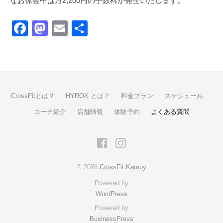
なお休会中は月2,200円の手数料が発生いたします。
F
M
E
共
a
a
m
有
c
st
ail
e
o
b
d
CrossFitとは？
HYROX とは？
料金プラン
スケジュール
o
o
コーチ紹介
店舗情報
体験予約
よくある質問
o
n
k
Facebook
Instagram
© 2026
CrossFit Kamuy
Powered by
WordPress
Powered by
BusinessPress