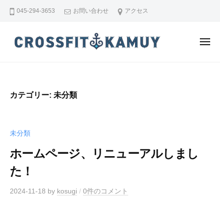
C
ー
コ
045-294-3653
お問い合わせ
アクセス
r
ン
o
テ
s
メ
ン
s
ニ
ュ
F
ツ
C
少
ー
i
へ
r
人
t
ス
数
o
K
カテゴリー:
未分類
制
キ
s
a
セ
ッ
s
m
ミ
プ
F
u
未分類
パ
y
i
ー
ホームページ、リニューアルしまし
t
ソ
た！
K
ナ
a
ル
2024-11-18
by
kosugi
/
0件のコメント
ジ
m
ム
u