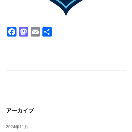
F
M
E
共
a
a
m
有
c
st
ail
e
o
b
d
o
o
o
n
k
アーカイブ
2024年11月